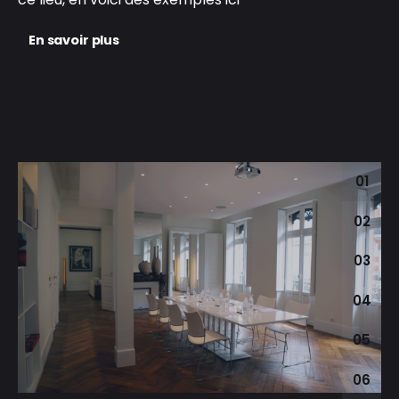
En savoir plus
01
02
03
04
05
06